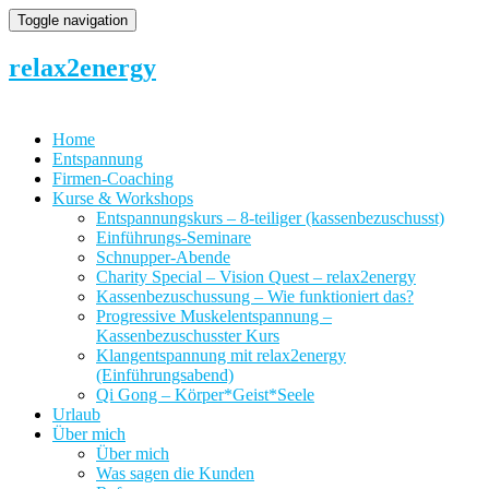
Toggle navigation
relax2energy
Home
Entspannung
Firmen-Coaching
Kurse & Workshops
Entspannungskurs – 8-teiliger (kassenbezuschusst)
Einführungs-Seminare
Schnupper-Abende
Charity Special – Vision Quest – relax2energy
Kassenbezuschussung – Wie funktioniert das?
Progressive Muskelentspannung –
Kassenbezuschusster Kurs
Klangentspannung mit relax2energy
(Einführungsabend)
Qi Gong – Körper*Geist*Seele
Urlaub
Über mich
Über mich
Was sagen die Kunden