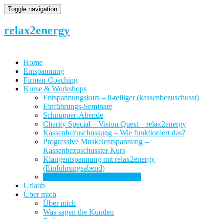
Toggle navigation
relax2energy
Home
Entspannung
Firmen-Coaching
Kurse & Workshops
Entspannungskurs – 8-teiliger (kassenbezuschusst)
Einführungs-Seminare
Schnupper-Abende
Charity Special – Vision Quest – relax2energy
Kassenbezuschussung – Wie funktioniert das?
Progressive Muskelentspannung –
Kassenbezuschusster Kurs
Klangentspannung mit relax2energy
(Einführungsabend)
Qi Gong – Körper*Geist*Seele
Urlaub
Über mich
Über mich
Was sagen die Kunden