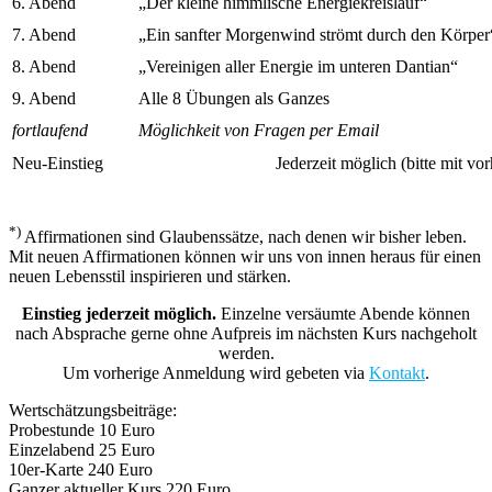
6. Abend
„Der kleine himmlische Energiekreislauf“
7. Abend
„Ein sanfter Morgenwind strömt durch den Körper
8. Abend
„Vereinigen aller Energie im unteren Dantian“
9. Abend
Alle 8 Übungen als Ganzes
fortlaufend
Möglichkeit von Fragen per Email
Neu-Einstieg
Jederzeit möglich (bitte mit vo
*)
Affirmationen sind Glaubenssätze, nach denen wir bisher leben.
Mit neuen Affirmationen können wir uns von innen heraus für einen
neuen Lebensstil inspirieren und stärken.
Einstieg jederzeit möglich.
Einzelne versäumte Abende können
nach Absprache gerne ohne Aufpreis im nächsten Kurs nachgeholt
werden.
Um vorherige Anmeldung wird gebeten via
Kontakt
.
Wertschätzungsbeiträge:
Probestunde 10 Euro
Einzelabend 25 Euro
10er-Karte 240 Euro
Ganzer aktueller Kurs 220 Euro.