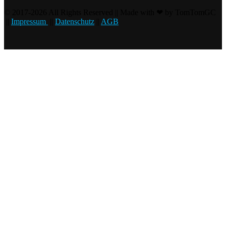
© 2017-2026 All Rights Reserved || Made with ❤ by TomTomGC
||
Impressum
||
Datenschutz
||
AGB