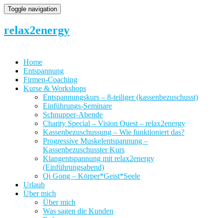
Toggle navigation
relax2energy
Home
Entspannung
Firmen-Coaching
Kurse & Workshops
Entspannungskurs – 8-teiliger (kassenbezuschusst)
Einführungs-Seminare
Schnupper-Abende
Charity Special – Vision Quest – relax2energy
Kassenbezuschussung – Wie funktioniert das?
Progressive Muskelentspannung –
Kassenbezuschusster Kurs
Klangentspannung mit relax2energy
(Einführungsabend)
Qi Gong – Körper*Geist*Seele
Urlaub
Über mich
Über mich
Was sagen die Kunden