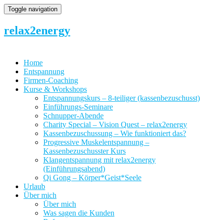
Toggle navigation
relax2energy
Home
Entspannung
Firmen-Coaching
Kurse & Workshops
Entspannungskurs – 8-teiliger (kassenbezuschusst)
Einführungs-Seminare
Schnupper-Abende
Charity Special – Vision Quest – relax2energy
Kassenbezuschussung – Wie funktioniert das?
Progressive Muskelentspannung –
Kassenbezuschusster Kurs
Klangentspannung mit relax2energy
(Einführungsabend)
Qi Gong – Körper*Geist*Seele
Urlaub
Über mich
Über mich
Was sagen die Kunden