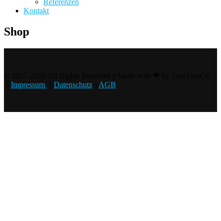
Referenzen
Kontakt
Shop
© 2017-2026 All Rights Reserved || Made with ❤ by TomTomGC
||
Impressum
||
Datenschutz
||
AGB