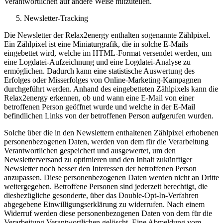
Verantwortlichen auf andere Weise mitzuteilen.
Newsletter-Tracking
Die Newsletter der Relax2energy enthalten sogenannte Zählpixel.
Ein Zählpixel ist eine Miniaturgrafik, die in solche E-Mails
eingebettet wird, welche im HTML-Format versendet werden, um
eine Logdatei-Aufzeichnung und eine Logdatei-Analyse zu
ermöglichen. Dadurch kann eine statistische Auswertung des
Erfolges oder Misserfolges von Online-Marketing-Kampagnen
durchgeführt werden. Anhand des eingebetteten Zählpixels kann die
Relax2energy erkennen, ob und wann eine E-Mail von einer
betroffenen Person geöffnet wurde und welche in der E-Mail
befindlichen Links von der betroffenen Person aufgerufen wurden.
Solche über die in den Newslettern enthaltenen Zählpixel erhobenen
personenbezogenen Daten, werden von dem für die Verarbeitung
Verantwortlichen gespeichert und ausgewertet, um den
Newsletterversand zu optimieren und den Inhalt zukünftiger
Newsletter noch besser den Interessen der betroffenen Person
anzupassen. Diese personenbezogenen Daten werden nicht an Dritte
weitergegeben. Betroffene Personen sind jederzeit berechtigt, die
diesbezügliche gesonderte, über das Double-Opt-In-Verfahren
abgegebene Einwilligungserklärung zu widerrufen. Nach einem
Widerruf werden diese personenbezogenen Daten von dem für die
Verarbeitung Verantwortlichen gelöscht. Eine Abmeldung vom