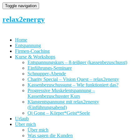
Toggle navigation
relax2energy
Home
Entspannung
Firmen-Coaching
Kurse & Workshops
Entspannungskurs – 8-teiliger (kassenbezuschusst)
Einführungs-Seminare
Schnupper-Abende
Charity Special – Vision Quest – relax2energy
Kassenbezuschussung – Wie funktioniert das?
Progressive Muskelentspannung –
Kassenbezuschusster Kurs
Klangentspannung mit relax2energy
(Einführungsabend)
Qi Gong – Körper*Geist*Seele
Urlaub
Über mich
Über mich
Was sagen die Kunden